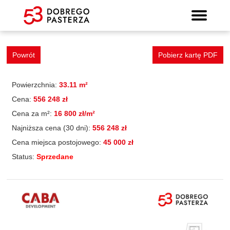
Mieszkanie 23
Wyszukiwarka mieszkań
Prospekt informacyjny
Strona główna
Mieszkania
Lokalizacja
Panorama
Standard
Kontakt
Galeria
Powrót
Pobierz kartę PDF
Powierzchnia:
33.11 m²
Cena:
556 248 zł
Cena za m²:
16 800 zł/m²
Najniższa cena (30 dni):
556 248 zł
Cena miejsca postojowego:
45 000 zł
Status:
Sprzedane