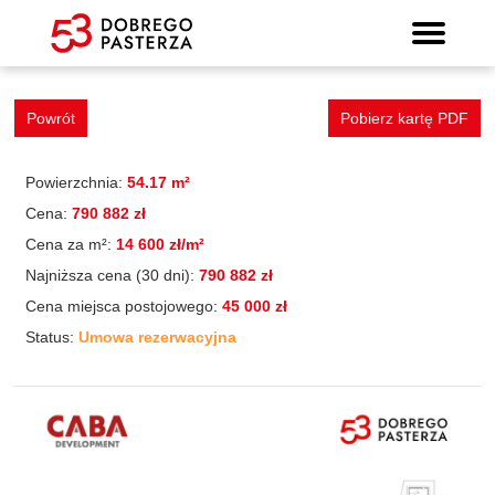
Mieszkanie 16
Wyszukiwarka mieszkań
Prospekt informacyjny
Strona główna
Mieszkania
Lokalizacja
Panorama
Standard
Kontakt
Galeria
Powrót
Pobierz kartę PDF
Powierzchnia:
54.17 m²
Cena:
790 882 zł
Cena za m²:
14 600 zł/m²
Najniższa cena (30 dni):
790 882 zł
Cena miejsca postojowego:
45 000 zł
Status:
Umowa rezerwacyjna