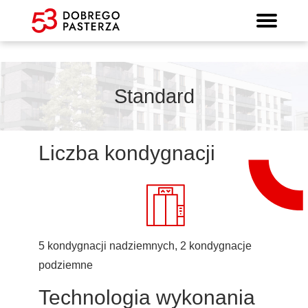
Prospekt informacyjny
Strona główna
Mieszkania
Lokalizacja
Panorama
Standard
Kontakt
Galeria
Standard
Liczba kondygnacji
5 kondygnacji nadziemnych, 2 kondygnacje
podziemne
Technologia wykonania