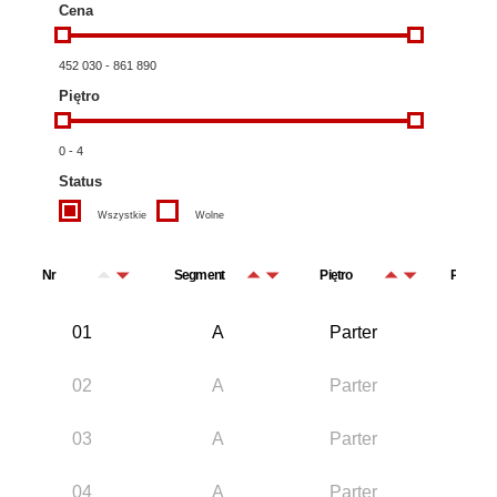
Cena
452 030
-
861 890
Piętro
0
-
4
Status
Wszystkie
Wolne
Nr
Segment
Piętro
Powierz
01
A
Parter
47.
02
A
Parter
55.
03
A
Parter
51.
04
A
Parter
40.