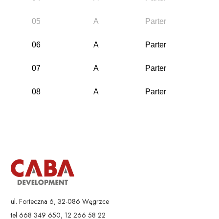
05
A
Parter
42.
06
A
Parter
45.
07
A
Parter
36.
08
A
Parter
36.
10
A
Piętro 1
40.
11
A
Piętro 1
33.
12
A
Piętro 1
33.
13
A
Piętro 1
35.
ul. Forteczna 6, 32-086 Węgrzce
14
A
Piętro 1
38.
tel 668 349 650, 12 266 58 22