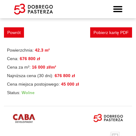
Mieszkanie 20
Wyszukiwarka mieszkań
Prospekt informacyjny
Strona główna
Mieszkania
Lokalizacja
Panorama
Standard
Kontakt
Galeria
Powrót
Pobierz kartę PDF
Powierzchnia:
42.3 m²
Cena:
676 800 zł
Cena za m²:
16 000 zł/m²
Najniższa cena (30 dni):
676 800 zł
Cena miejsca postojowego:
45 000 zł
Status:
Wolne