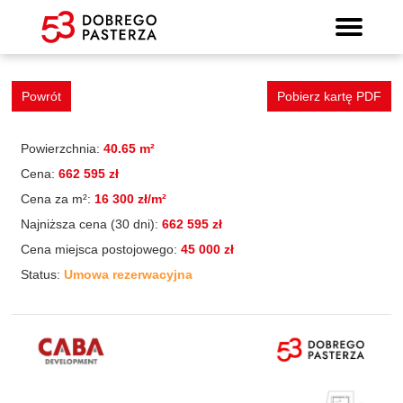
Mieszkanie 25
Wyszukiwarka mieszkań
Prospekt informacyjny
Strona główna
Mieszkania
Lokalizacja
Panorama
Standard
Kontakt
Galeria
Powrót
Pobierz kartę PDF
Powierzchnia:
40.65 m²
Cena:
662 595 zł
Cena za m²:
16 300 zł/m²
Najniższa cena (30 dni):
662 595 zł
Cena miejsca postojowego:
45 000 zł
Status:
Umowa rezerwacyjna