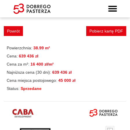
Mieszkanie 29
Wyszukiwarka mieszkań
Prospekt informacyjny
Strona główna
Mieszkania
Lokalizacja
Panorama
Standard
Kontakt
Galeria
Powrót
Pobierz kartę PDF
Powierzchnia:
38.99 m²
Cena:
639 436 zł
Cena za m²:
16 400 zł/m²
Najniższa cena (30 dni):
639 436 zł
Cena miejsca postojowego:
45 000 zł
Status:
Sprzedane