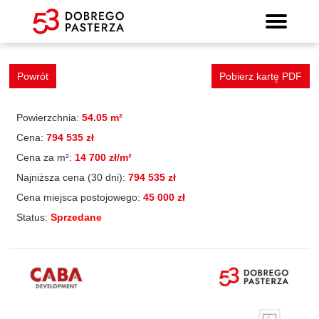
Mieszkanie 31
Wyszukiwarka mieszkań
Prospekt informacyjny
Strona główna
Mieszkania
Lokalizacja
Panorama
Standard
Kontakt
Galeria
Powrót
Pobierz kartę PDF
Powierzchnia:
54.05 m²
Cena:
794 535 zł
Cena za m²:
14 700 zł/m²
Najniższa cena (30 dni):
794 535 zł
Cena miejsca postojowego:
45 000 zł
Status:
Sprzedane