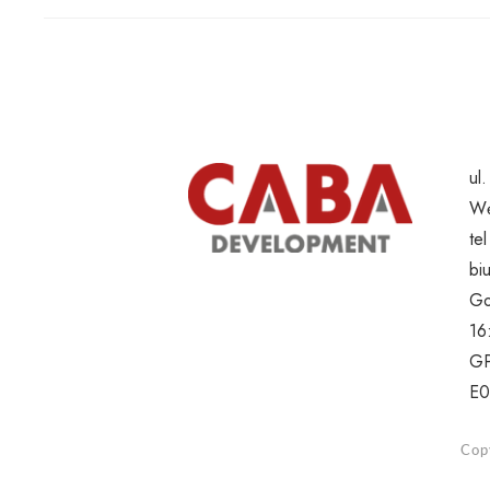
ul
Wę
te
bi
Go
16
GP
E0
Copy