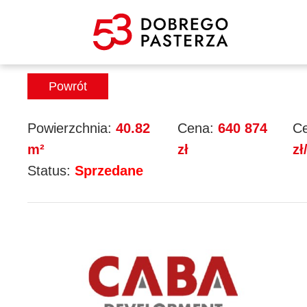
Mieszkanie 34
Powrót
Powierzchnia:
40.82
Cena:
640 874
Ce
m²
zł
zł
Status:
Sprzedane