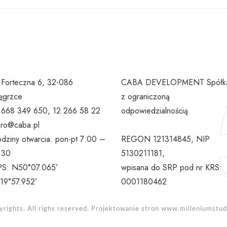
. Forteczna 6, 32-086
CABA DEVELOPMENT Spółk
grzce
z ograniczoną
l 668 349 650, 12 266 58 22
odpowiedzialnością
uro@caba.pl
dziny otwarcia: pon-pt 7:00 –
REGON 121314845, NIP
:30
5130211181,
S: N50°07.065’
wpisana do SRP pod nr KRS:
19°57.952’
0001180462
rights. All righs reserved. Projektowanie stron
www.milleniumstudi