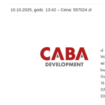
10.10.2025, godz. 13:42 – Cena: 557024 zł
ul
Wę
te
bi
Go
16
GP
E0