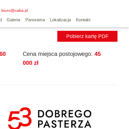
biuro@caba.pl
Wyszukiwarka mieszkań
d
Galeria
Panorama
Lokalizacja
Kontakt
Pobierz kartę PDF
60
Cena miejsca postojowego:
45
000 zł