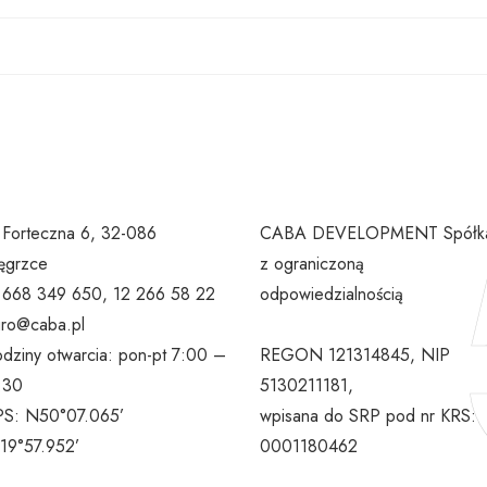
. Forteczna 6, 32-086
CABA DEVELOPMENT Spółk
grzce
z ograniczoną
l 668 349 650, 12 266 58 22
odpowiedzialnością
uro@caba.pl
dziny otwarcia: pon-pt 7:00 –
REGON 121314845, NIP
:30
5130211181,
S: N50°07.065’
wpisana do SRP pod nr KRS:
19°57.952’
0001180462