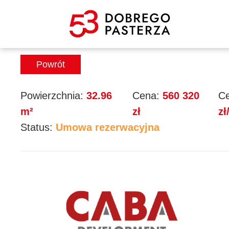
Mieszkanie 41
Powrót
Powierzchnia:
32.96
Cena:
560 320
Ce
m²
zł
zł
Status:
Umowa rezerwacyjna