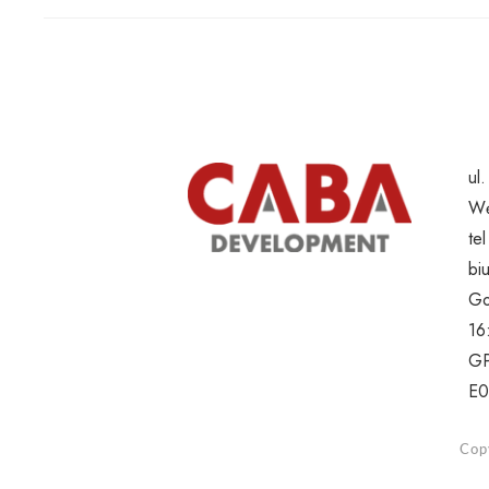
ul
Wę
te
bi
Go
16
GP
E0
Copy