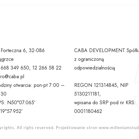
. Forteczna 6, 32-086
CABA DEVELOPMENT Spółk
grzce
z ograniczoną
l 668 349 650, 12 266 58 22
odpowiedzialnością
uro@caba.pl
dziny otwarcia: pon-pt 7:00 –
REGON 121314845, NIP
:30
5130211181,
S: N50°07.065’
wpisana do SRP pod nr KRS:
19°57.952’
0001180462
rights. All righs reserved. Projektowanie stron
www.milleniumstudi