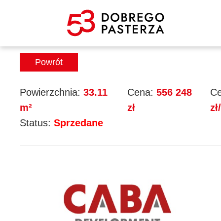
Mieszkanie 52
Powrót
Powierzchnia:
33.11
Cena:
556 248
Ce
m²
zł
zł
Status:
Sprzedane