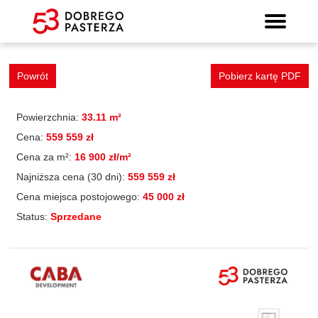
Mieszkanie 53
Wyszukiwarka mieszkań
Prospekt informacyjny
Strona główna
Mieszkania
Lokalizacja
Panorama
Standard
Kontakt
Galeria
Powrót
Pobierz kartę PDF
Powierzchnia:
33.11 m²
Cena:
559 559 zł
Cena za m²:
16 900 zł/m²
Najniższa cena (30 dni):
559 559 zł
Cena miejsca postojowego:
45 000 zł
Status:
Sprzedane