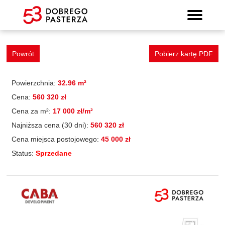
Mieszkanie 56
Wyszukiwarka mieszkań
Prospekt informacyjny
Strona główna
Mieszkania
Lokalizacja
Panorama
Standard
Kontakt
Galeria
Powrót
Pobierz kartę PDF
Powierzchnia:
32.96 m²
Cena:
560 320 zł
Cena za m²:
17 000 zł/m²
Najniższa cena (30 dni):
560 320 zł
Cena miejsca postojowego:
45 000 zł
Status:
Sprzedane