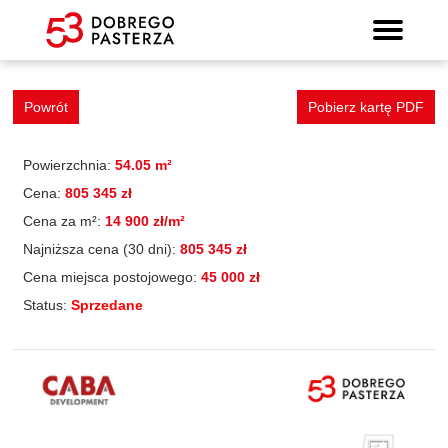
Mieszkanie 61
Wyszukiwarka mieszkań
Prospekt informacyjny
Strona główna
Mieszkania
Lokalizacja
Panorama
Standard
Kontakt
Galeria
Powrót
Pobierz kartę PDF
Powierzchnia:
54.05 m²
Cena:
805 345 zł
Cena za m²:
14 900 zł/m²
Najniższa cena (30 dni):
805 345 zł
Cena miejsca postojowego:
45 000 zł
Status:
Sprzedane