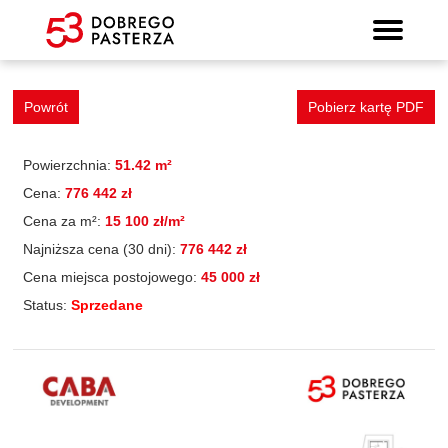
Mieszkanie 63
Wyszukiwarka mieszkań
Prospekt informacyjny
Strona główna
Mieszkania
Lokalizacja
Panorama
Standard
Kontakt
Galeria
Powrót
Pobierz kartę PDF
Powierzchnia:
51.42 m²
Cena:
776 442 zł
Cena za m²:
15 100 zł/m²
Najniższa cena (30 dni):
776 442 zł
Cena miejsca postojowego:
45 000 zł
Status:
Sprzedane