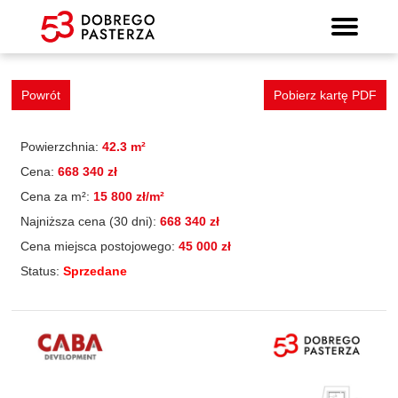
Mieszkanie 65
Wyszukiwarka mieszkań
Prospekt informacyjny
Strona główna
Mieszkania
Lokalizacja
Panorama
Standard
Kontakt
Galeria
Powrót
Pobierz kartę PDF
Powierzchnia:
42.3 m²
Cena:
668 340 zł
Cena za m²:
15 800 zł/m²
Najniższa cena (30 dni):
668 340 zł
Cena miejsca postojowego:
45 000 zł
Status:
Sprzedane