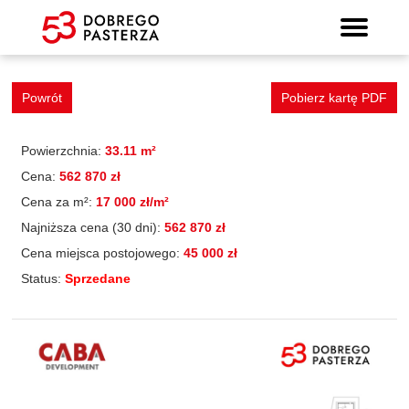
Mieszkanie 67
Wyszukiwarka mieszkań
Prospekt informacyjny
Strona główna
Mieszkania
Lokalizacja
Panorama
Standard
Kontakt
Galeria
Powrót
Pobierz kartę PDF
Powierzchnia:
33.11 m²
Cena:
562 870 zł
Cena za m²:
17 000 zł/m²
Najniższa cena (30 dni):
562 870 zł
Cena miejsca postojowego:
45 000 zł
Status:
Sprzedane