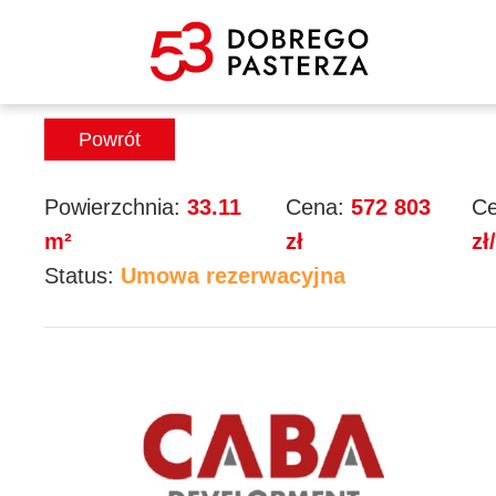
Mieszkanie 68
Powrót
Powierzchnia:
33.11
Cena:
572 803
Ce
m²
zł
zł
Status:
Umowa rezerwacyjna