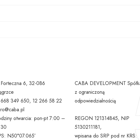
. Forteczna 6, 32-086
CABA DEVELOPMENT Spółk
grzce
z ograniczoną
l 668 349 650, 12 266 58 22
odpowiedzialnością
uro@caba.pl
dziny otwarcia: pon-pt 7:00 –
REGON 121314845, NIP
:30
5130211181,
S: N50°07.065’
wpisana do SRP pod nr KRS: