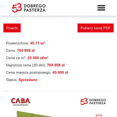
Mieszkanie 70
Wyszukiwarka mieszkań
Prospekt informacyjny
Strona główna
Mieszkania
Lokalizacja
Panorama
Standard
Kontakt
Galeria
Powrót
Pobierz kartę PDF
Powierzchnia:
45.77 m²
Cena:
704 858 zł
Cena za m²:
15 400 zł/m²
Najniższa cena (30 dni):
704 858 zł
Cena miejsca postojowego:
45 000 zł
Status:
Sprzedane