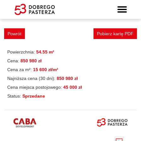
Mieszkanie 74
Wyszukiwarka mieszkań
Prospekt informacyjny
Strona główna
Mieszkania
Lokalizacja
Panorama
Standard
Kontakt
Galeria
Powrót
Pobierz kartę PDF
Powierzchnia:
54.55 m²
Cena:
850 980 zł
Cena za m²:
15 600 zł/m²
Najniższa cena (30 dni):
850 980 zł
Cena miejsca postojowego:
45 000 zł
Status:
Sprzedane