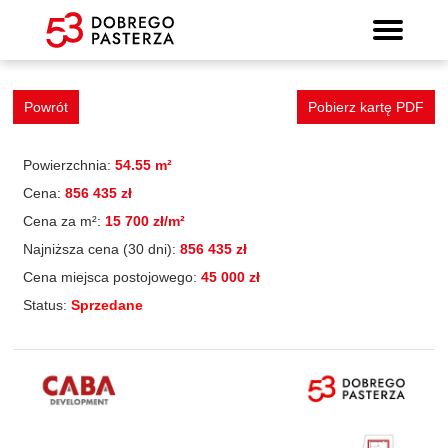
Mieszkanie 76
Wyszukiwarka mieszkań
Prospekt informacyjny
Strona główna
Mieszkania
Lokalizacja
Panorama
Standard
Kontakt
Galeria
Powrót
Pobierz kartę PDF
Powierzchnia:
54.55 m²
Cena:
856 435 zł
Cena za m²:
15 700 zł/m²
Najniższa cena (30 dni):
856 435 zł
Cena miejsca postojowego:
45 000 zł
Status:
Sprzedane