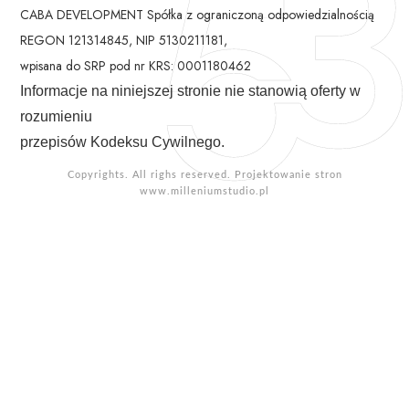
CABA DEVELOPMENT Spółka z ograniczoną odpowiedzialnością
REGON 121314845, NIP 5130211181,
wpisana do SRP pod nr KRS: 0001180462
Informacje na niniejszej stronie nie stanowią oferty w
rozumieniu
przepisów Kodeksu Cywilnego.
Copyrights. All righs reserved. Projektowanie stron
www.milleniumstudio.pl