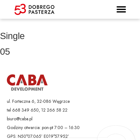
Prospekt informacyjny
Strona główna
Mieszkania
Lokalizacja
Panorama
Standard
Kontakt
Galeria
Single
05
ul. Forteczna 6, 32-086 Węgrzce
tel 668 349 650, 12 266 58 22
biuro@caba.pl
Godziny otwarcia: pon-pt 7:00 – 16:30
GPS: N50°07.065’ E019°57.952’