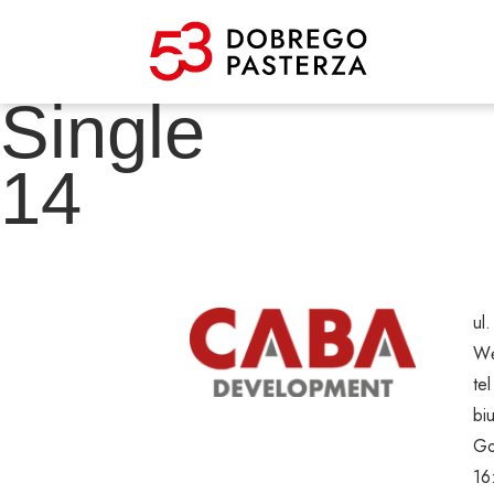
Single
14
ul
Wę
te
bi
Go
16