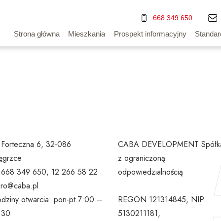
668 349 650
Strona główna
Mieszkania
Prospekt informacyjny
Standar
. Forteczna 6, 32-086
CABA DEVELOPMENT Spółk
grzce
z ograniczoną
l 668 349 650, 12 266 58 22
odpowiedzialnością
uro@caba.pl
dziny otwarcia: pon-pt 7:00 –
REGON 121314845, NIP
:30
5130211181,