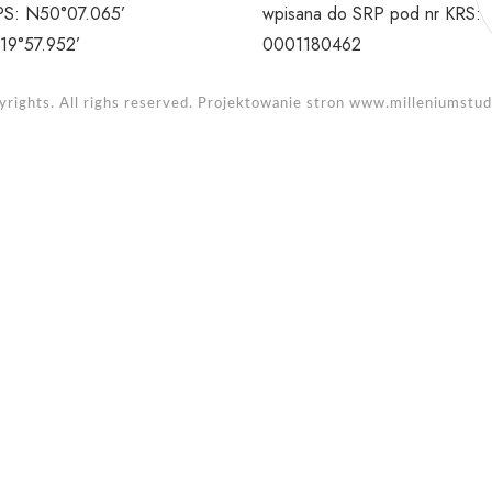
S: N50°07.065’
wpisana do SRP pod nr KRS:
19°57.952’
0001180462
rights. All righs reserved. Projektowanie stron
www.milleniumstudi