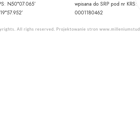
S: N50°07.065’
wpisana do SRP pod nr KRS:
19°57.952’
0001180462
rights. All righs reserved. Projektowanie stron
www.milleniumstudi