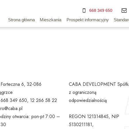
668 349 650
Strona główna
Mieszkania
Prospekt informacyjny
Standar
. Forteczna 6, 32-086
CABA DEVELOPMENT Spółk
grzce
z ograniczoną
l 668 349 650, 12 266 58 22
odpowiedzialnością
uro@caba.pl
dziny otwarcia: pon-pt 7:00 –
REGON 121314845, NIP
:30
5130211181,