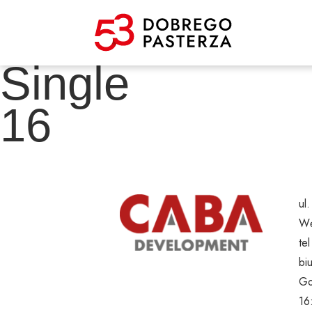
Single
16
ul
Wę
te
bi
Go
16