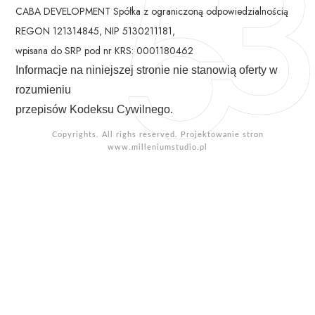
CABA DEVELOPMENT Spółka z ograniczoną odpowiedzialnością
REGON 121314845, NIP 5130211181,
wpisana do SRP pod nr KRS: 0001180462
Informacje na niniejszej stronie nie stanowią oferty w
rozumieniu
przepisów Kodeksu Cywilnego.
Copyrights. All righs reserved. Projektowanie stron
www.milleniumstudio.pl