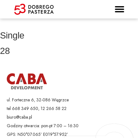
Prospekt informacyjny
Strona główna
Mieszkania
Lokalizacja
Panorama
Standard
Kontakt
Galeria
Single
28
ul. Forteczna 6, 32-086 Węgrzce
tel 668 349 650, 12 266 58 22
biuro@caba.pl
Godziny otwarcia: pon-pt 7:00 – 16:30
GPS: N50°07.065’ E019°57.952’