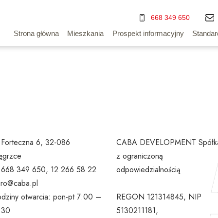
668 349 650
Strona główna
Mieszkania
Prospekt informacyjny
Standar
. Forteczna 6, 32-086
CABA DEVELOPMENT Spółk
grzce
z ograniczoną
l 668 349 650, 12 266 58 22
odpowiedzialnością
uro@caba.pl
dziny otwarcia: pon-pt 7:00 –
REGON 121314845, NIP
:30
5130211181,