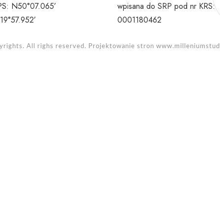
S: N50°07.065’
wpisana do SRP pod nr KRS:
19°57.952’
0001180462
rights. All righs reserved. Projektowanie stron
www.milleniumstudi