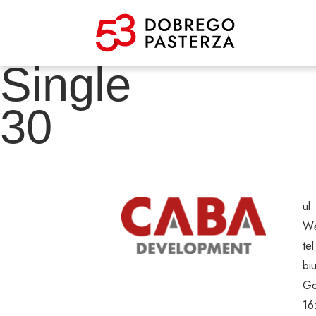
Single
30
ul
Wę
te
bi
Go
16