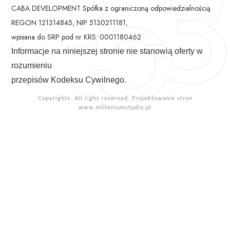
CABA DEVELOPMENT Spółka z ograniczoną odpowiedzialnością
REGON 121314845, NIP 5130211181,
wpisana do SRP pod nr KRS: 0001180462
Informacje na niniejszej stronie nie stanowią oferty w
rozumieniu
przepisów Kodeksu Cywilnego.
Copyrights. All righs reserved. Projektowanie stron
www.milleniumstudio.pl