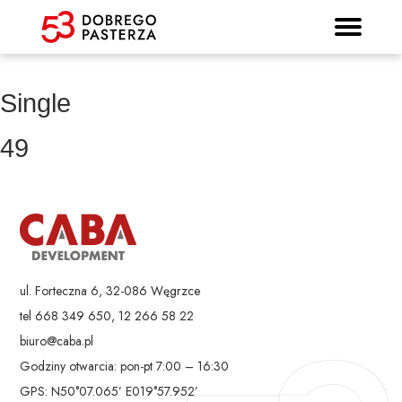
Prospekt informacyjny
Strona główna
Mieszkania
Lokalizacja
Panorama
Standard
Kontakt
Galeria
Single
49
ul. Forteczna 6, 32-086 Węgrzce
tel 668 349 650, 12 266 58 22
biuro@caba.pl
Godziny otwarcia: pon-pt 7:00 – 16:30
GPS: N50°07.065’ E019°57.952’