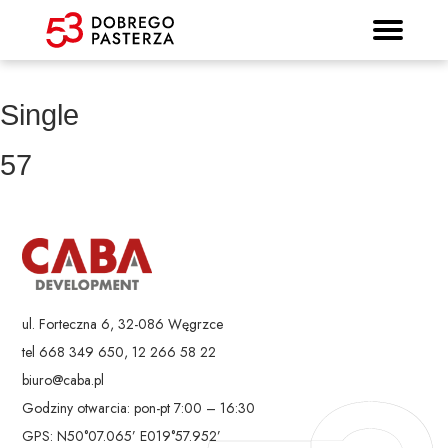
Prospekt informacyjny
Strona główna
Mieszkania
Lokalizacja
Panorama
Standard
Kontakt
Galeria
Single
57
ul. Forteczna 6, 32-086 Węgrzce
tel 668 349 650, 12 266 58 22
biuro@caba.pl
Godziny otwarcia: pon-pt 7:00 – 16:30
GPS: N50°07.065’ E019°57.952’