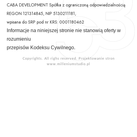
CABA DEVELOPMENT Spółka z ograniczoną odpowiedzialnością
REGON 121314845, NIP 5130211181,
wpisana do SRP pod nr KRS: 0001180462
Informacje na niniejszej stronie nie stanowią oferty w
rozumieniu
przepisów Kodeksu Cywilnego.
Copyrights. All righs reserved. Projektowanie stron
www.milleniumstudio.pl