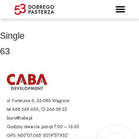
Prospekt informacyjny
Strona główna
Mieszkania
Lokalizacja
Panorama
Standard
Kontakt
Galeria
Single
63
ul. Forteczna 6, 32-086 Węgrzce
tel 668 349 650, 12 266 58 22
biuro@caba.pl
Godziny otwarcia: pon-pt 7:00 – 16:30
GPS: N50°07.065’ E019°57.952’