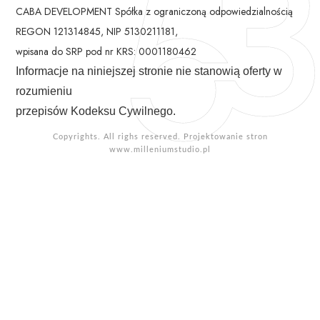
CABA DEVELOPMENT Spółka z ograniczoną odpowiedzialnością
REGON 121314845, NIP 5130211181,
wpisana do SRP pod nr KRS: 0001180462
Informacje na niniejszej stronie nie stanowią oferty w
rozumieniu
przepisów Kodeksu Cywilnego.
Copyrights. All righs reserved. Projektowanie stron
www.milleniumstudio.pl