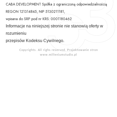
CABA DEVELOPMENT Spółka z ograniczoną odpowiedzialnością
REGON 121314845, NIP 5130211181,
wpisana do SRP pod nr KRS: 0001180462
Informacje na niniejszej stronie nie stanowią oferty w
rozumieniu
przepisów Kodeksu Cywilnego.
Copyrights. All righs reserved. Projektowanie stron
www.milleniumstudio.pl