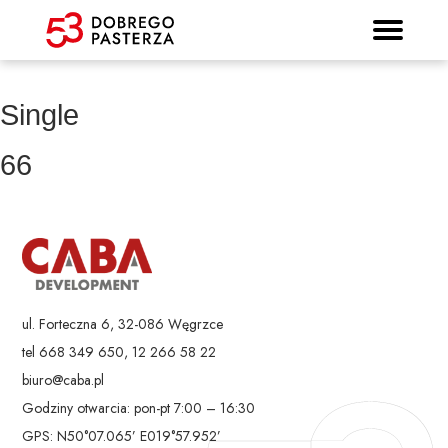
Prospekt informacyjny
Strona główna
Mieszkania
Lokalizacja
Panorama
Standard
Kontakt
Galeria
Single
66
ul. Forteczna 6, 32-086 Węgrzce
tel 668 349 650, 12 266 58 22
biuro@caba.pl
Godziny otwarcia: pon-pt 7:00 – 16:30
GPS: N50°07.065’ E019°57.952’