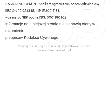
CABA DEVELOPMENT Spółka z ograniczoną odpowiedzialnością
REGON 121314845, NIP 5130211181,
wpisana do SRP pod nr KRS: 0001180462
Informacje na niniejszej stronie nie stanowią oferty w
rozumieniu
przepisów Kodeksu Cywilnego.
Copyrights. All righs reserved. Projektowanie stron
www.milleniumstudio.pl