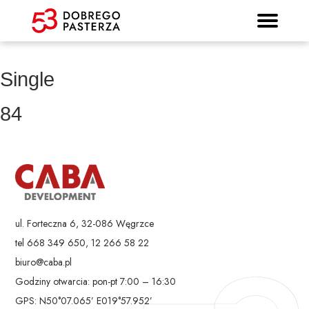
Prospekt informacyjny
Strona główna
Mieszkania
Lokalizacja
Panorama
Standard
Kontakt
Galeria
Single
84
ul. Forteczna 6, 32-086 Węgrzce
tel 668 349 650, 12 266 58 22
biuro@caba.pl
Godziny otwarcia: pon-pt 7:00 – 16:30
GPS: N50°07.065’ E019°57.952’