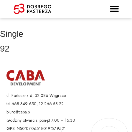
Prospekt informacyjny
Strona główna
Mieszkania
Lokalizacja
Panorama
Standard
Kontakt
Galeria
Single
92
ul. Forteczna 6, 32-086 Węgrzce
tel 668 349 650, 12 266 58 22
biuro@caba.pl
Godziny otwarcia: pon-pt 7:00 – 16:30
GPS: N50°07.065’ E019°57.952’