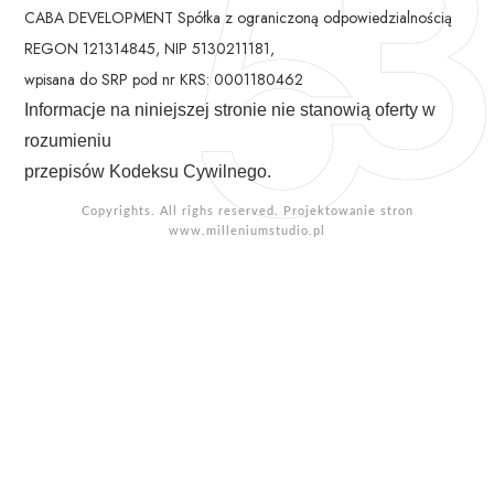
CABA DEVELOPMENT Spółka z ograniczoną odpowiedzialnością
REGON 121314845, NIP 5130211181,
wpisana do SRP pod nr KRS: 0001180462
Informacje na niniejszej stronie nie stanowią oferty w
rozumieniu
przepisów Kodeksu Cywilnego.
Copyrights. All righs reserved. Projektowanie stron
www.milleniumstudio.pl