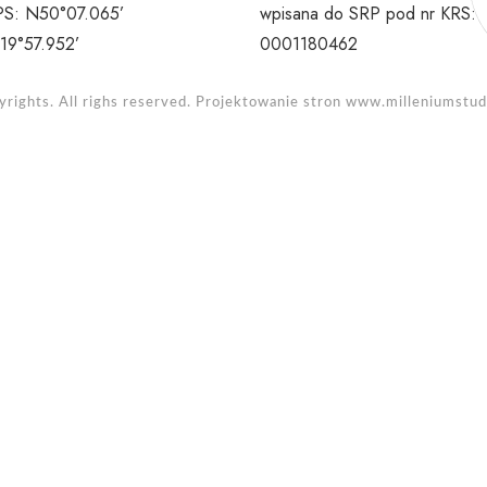
S: N50°07.065’
wpisana do SRP pod nr KRS:
19°57.952’
0001180462
rights. All righs reserved. Projektowanie stron
www.milleniumstudi