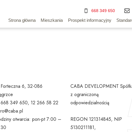
668 349 650
Strona główna
Mieszkania
Prospekt informacyjny
Standar
. Forteczna 6, 32-086
CABA DEVELOPMENT Spółk
grzce
z ograniczoną
l 668 349 650, 12 266 58 22
odpowiedzialnością
uro@caba.pl
dziny otwarcia: pon-pt 7:00 –
REGON 121314845, NIP
:30
5130211181,