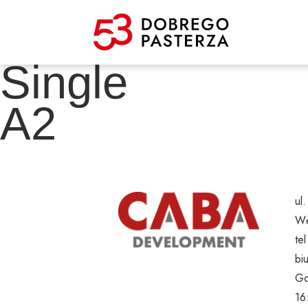
Single
A2
ul
Wę
te
bi
Go
16