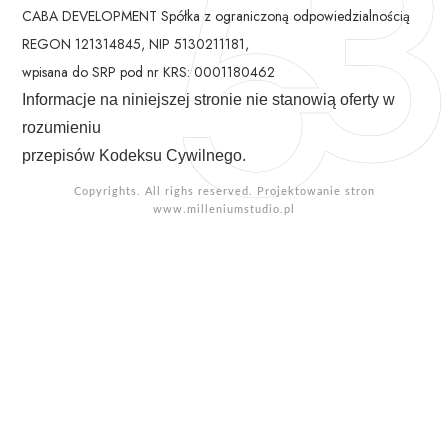
CABA DEVELOPMENT Spółka z ograniczoną odpowiedzialnością
REGON 121314845, NIP 5130211181,
wpisana do SRP pod nr KRS: 0001180462
Informacje na niniejszej stronie nie stanowią oferty w
rozumieniu
przepisów Kodeksu Cywilnego.
Copyrights. All righs reserved. Projektowanie stron
www.milleniumstudio.pl