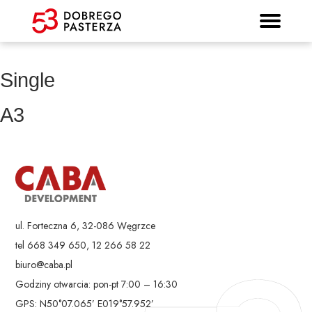
Prospekt informacyjny
Strona główna
Mieszkania
Lokalizacja
Panorama
Standard
Kontakt
Galeria
Single
A3
ul. Forteczna 6, 32-086 Węgrzce
tel 668 349 650, 12 266 58 22
biuro@caba.pl
Godziny otwarcia: pon-pt 7:00 – 16:30
GPS: N50°07.065’ E019°57.952’