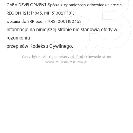
CABA DEVELOPMENT Spółka z ograniczoną odpowiedzialnością
REGON 121314845, NIP 5130211181,
wpisana do SRP pod nr KRS: 0001180462
Informacje na niniejszej stronie nie stanowią oferty w
rozumieniu
przepisów Kodeksu Cywilnego.
Copyrights. All righs reserved. Projektowanie stron
www.milleniumstudio.pl