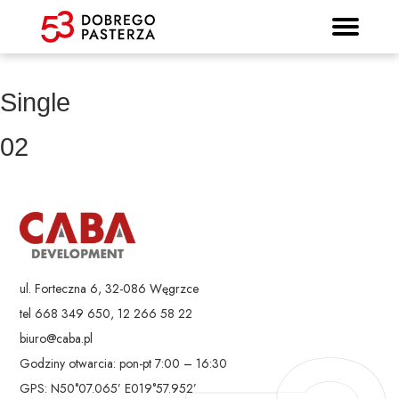
Prospekt informacyjny
Strona główna
Mieszkania
Lokalizacja
Panorama
Standard
Kontakt
Galeria
Single
02
ul. Forteczna 6, 32-086 Węgrzce
tel 668 349 650, 12 266 58 22
biuro@caba.pl
Godziny otwarcia: pon-pt 7:00 – 16:30
GPS: N50°07.065’ E019°57.952’