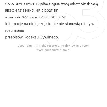
CABA DEVELOPMENT Spółka z ograniczoną odpowiedzialnością
REGON 121314845, NIP 5130211181,
wpisana do SRP pod nr KRS: 0001180462
Informacje na niniejszej stronie nie stanowią oferty w
rozumieniu
przepisów Kodeksu Cywilnego.
Copyrights. All righs reserved. Projektowanie stron
www.milleniumstudio.pl