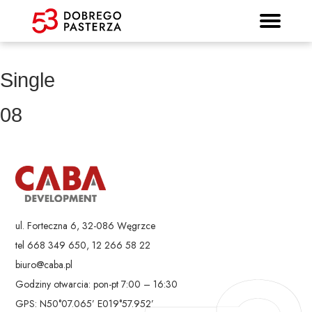
Prospekt informacyjny
Strona główna
Mieszkania
Lokalizacja
Panorama
Standard
Kontakt
Galeria
Single
08
ul. Forteczna 6, 32-086 Węgrzce
tel 668 349 650, 12 266 58 22
biuro@caba.pl
Godziny otwarcia: pon-pt 7:00 – 16:30
GPS: N50°07.065’ E019°57.952’