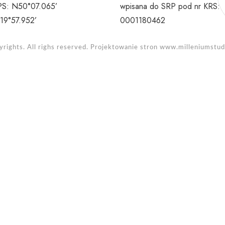
S: N50°07.065’
wpisana do SRP pod nr KRS:
19°57.952’
0001180462
rights. All righs reserved. Projektowanie stron
www.milleniumstudi