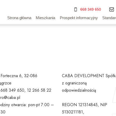
668 349 650
Strona główna
Mieszkania
Prospekt informacyjny
Standar
. Forteczna 6, 32-086
CABA DEVELOPMENT Spółk
grzce
z ograniczoną
l 668 349 650, 12 266 58 22
odpowiedzialnością
uro@caba.pl
dziny otwarcia: pon-pt 7:00 –
REGON 121314845, NIP
:30
5130211181,