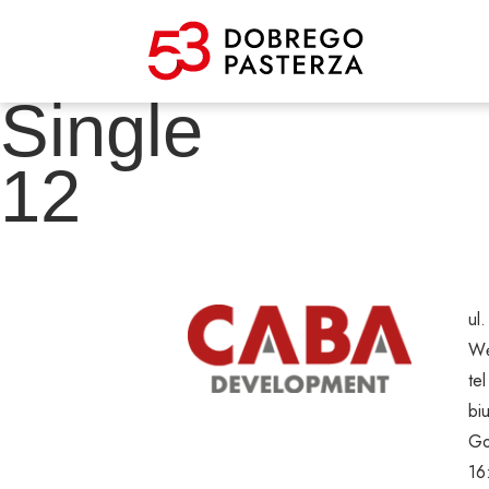
Single
12
ul
Wę
te
bi
Go
16