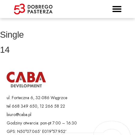
Prospekt informacyjny
Strona główna
Mieszkania
Lokalizacja
Panorama
Standard
Kontakt
Galeria
Single
14
ul. Forteczna 6, 32-086 Węgrzce
tel 668 349 650, 12 266 58 22
biuro@caba.pl
Godziny otwarcia: pon-pt 7:00 – 16:30
GPS: N50°07.065’ E019°57.952’