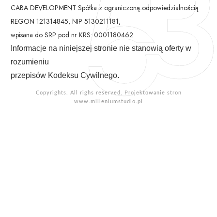
CABA DEVELOPMENT Spółka z ograniczoną odpowiedzialnością
REGON 121314845, NIP 5130211181,
wpisana do SRP pod nr KRS: 0001180462
Informacje na niniejszej stronie nie stanowią oferty w
rozumieniu
przepisów Kodeksu Cywilnego.
Copyrights. All righs reserved. Projektowanie stron
www.milleniumstudio.pl