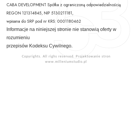
CABA DEVELOPMENT Spółka z ograniczoną odpowiedzialnością
REGON 121314845, NIP 5130211181,
wpisana do SRP pod nr KRS: 0001180462
Informacje na niniejszej stronie nie stanowią oferty w
rozumieniu
przepisów Kodeksu Cywilnego.
Copyrights. All righs reserved. Projektowanie stron
www.milleniumstudio.pl