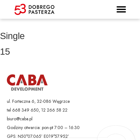
Prospekt informacyjny
Strona główna
Mieszkania
Lokalizacja
Panorama
Standard
Kontakt
Galeria
Single
15
ul. Forteczna 6, 32-086 Węgrzce
tel 668 349 650, 12 266 58 22
biuro@caba.pl
Godziny otwarcia: pon-pt 7:00 – 16:30
GPS: N50°07.065’ E019°57.952’