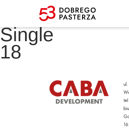
Single
18
ul
Wę
te
bi
Go
16