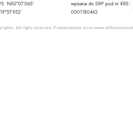
S: N50°07.065’
wpisana do SRP pod nr KRS:
19°57.952’
0001180462
rights. All righs reserved. Projektowanie stron
www.milleniumstudi