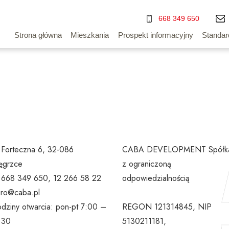
668 349 650
Strona główna
Mieszkania
Prospekt informacyjny
Standar
. Forteczna 6, 32-086
CABA DEVELOPMENT Spółk
grzce
z ograniczoną
l 668 349 650, 12 266 58 22
odpowiedzialnością
uro@caba.pl
dziny otwarcia: pon-pt 7:00 –
REGON 121314845, NIP
:30
5130211181,