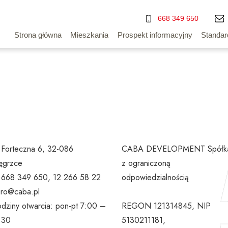
668 349 650
Strona główna
Mieszkania
Prospekt informacyjny
Standar
. Forteczna 6, 32-086
CABA DEVELOPMENT Spółk
grzce
z ograniczoną
l 668 349 650, 12 266 58 22
odpowiedzialnością
uro@caba.pl
dziny otwarcia: pon-pt 7:00 –
REGON 121314845, NIP
:30
5130211181,