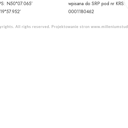
S: N50°07.065’
wpisana do SRP pod nr KRS:
19°57.952’
0001180462
rights. All righs reserved. Projektowanie stron
www.milleniumstudi