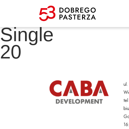
Single
20
ul
Wę
te
bi
Go
16