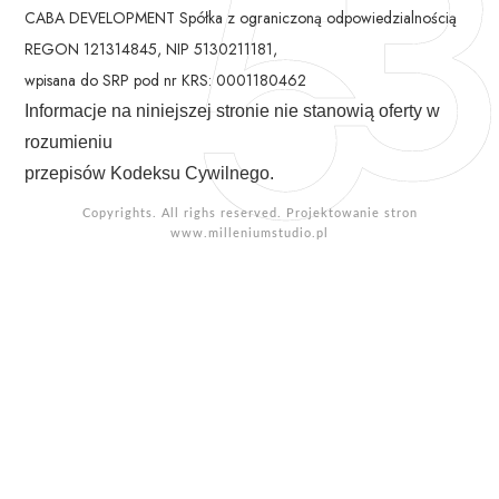
CABA DEVELOPMENT Spółka z ograniczoną odpowiedzialnością
REGON 121314845, NIP 5130211181,
wpisana do SRP pod nr KRS: 0001180462
Informacje na niniejszej stronie nie stanowią oferty w
rozumieniu
przepisów Kodeksu Cywilnego.
Copyrights. All righs reserved. Projektowanie stron
www.milleniumstudio.pl