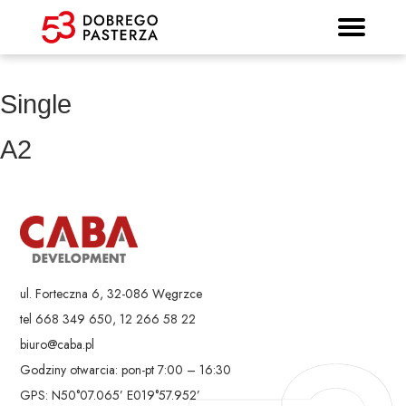
Prospekt informacyjny
Strona główna
Mieszkania
Lokalizacja
Panorama
Standard
Kontakt
Galeria
Single
A2
ul. Forteczna 6, 32-086 Węgrzce
tel 668 349 650, 12 266 58 22
biuro@caba.pl
Godziny otwarcia: pon-pt 7:00 – 16:30
GPS: N50°07.065’ E019°57.952’