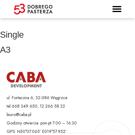
Prospekt informacyjny
Strona główna
Mieszkania
Lokalizacja
Panorama
Standard
Kontakt
Galeria
Single
A3
ul. Forteczna 6, 32-086 Węgrzce
tel 668 349 650, 12 266 58 22
biuro@caba.pl
Godziny otwarcia: pon-pt 7:00 – 16:30
GPS: N50°07.065’ E019°57.952’