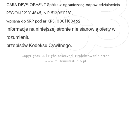
CABA DEVELOPMENT Spółka z ograniczoną odpowiedzialnością
REGON 121314845, NIP 5130211181,
wpisana do SRP pod nr KRS: 0001180462
Informacje na niniejszej stronie nie stanowią oferty w
rozumieniu
przepisów Kodeksu Cywilnego.
Copyrights. All righs reserved. Projektowanie stron
www.milleniumstudio.pl